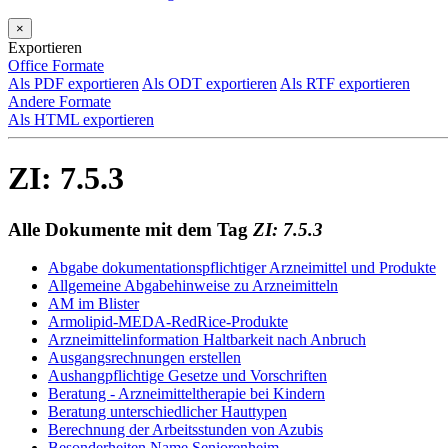
×
Exportieren
Office Formate
Als PDF exportieren
Als ODT exportieren
Als RTF exportieren
Andere Formate
Als HTML exportieren
ZI: 7.5.3
Alle Dokumente mit dem Tag
ZI: 7.5.3
Abgabe dokumentationspflichtiger Arzneimittel und Produkte
Allgemeine Abgabehinweise zu Arzneimitteln
AM im Blister
Armolipid-MEDA-RedRice-Produkte
Arzneimittelinformation Haltbarkeit nach Anbruch
Ausgangsrechnungen erstellen
Aushangpflichtige Gesetze und Vorschriften
Beratung - Arzneimitteltherapie bei Kindern
Beratung unterschiedlicher Hauttypen
Berechnung der Arbeitsstunden von Azubis
Besonderheiten Name Seniorenheim