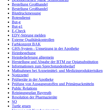
Bestellung Großhandel
Bestellung Großhandel
Blutdruckmessung
Botendienst
But-g
But-g1
E-Check
EDV-Störung melden
Externe Qualitätskontrollen
Farbkonzept BAK
GHS-System - Umsetzung in der Apotheke
Heimbegehung
Heimbelieferung allgemein
Herstellung und Abgabe der BTM zur Opiatsubstitution
Informationen zum Sprechstundenbedarf
Maßnahmen bei Arzneimittel- und Medizinprodukterisiken
Notizzettel
Prüfgeräte in der Apotheke
Prüfung von Ausgangsstoffen und Primärpackmitteln
Public Relations
Reinigungsplan Bayreuth
Resolution der Pharmazieräte
SO
Turtle gruen