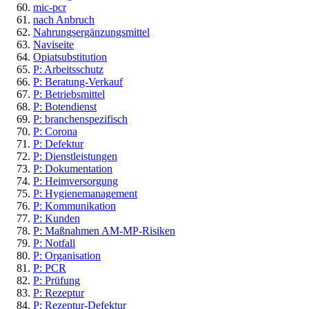
mic-pcr
nach Anbruch
Nahrungsergänzungsmittel
Naviseite
Opiatsubstitution
P: Arbeitsschutz
P: Beratung-Verkauf
P: Betriebsmittel
P: Botendienst
P: branchenspezifisch
P: Corona
P: Defektur
P: Dienstleistungen
P: Dokumentation
P: Heimversorgung
P: Hygienemanagement
P: Kommunikation
P: Kunden
P: Maßnahmen AM-MP-Risiken
P: Notfall
P: Organisation
P: PCR
P: Prüfung
P: Rezeptur
P: Rezeptur-Defektur