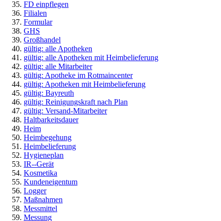
FD einpflegen
Filialen
Formular
GHS
Großhandel
gültig: alle Apotheken
gültig: alle Apotheken mit Heimbelieferung
gültig: alle Mitarbeiter
gültig: Apotheke im Rotmaincenter
gültig: Apotheken mit Heimbelieferung
gültig: Bayreuth
gültig: Reinigungskraft nach Plan
gültig: Versand-Mitarbeiter
Haltbarkeitsdauer
Heim
Heimbegehung
Heimbelieferung
Hygieneplan
IR--Gerät
Kosmetika
Kundeneigentum
Logger
Maßnahmen
Messmittel
Messung