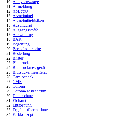
Analysenwaage
Anmeldung
ApBetrO
Arzneimittel
Arzneimittelrisiken
Ausbildung
Ausgangsstoffe
Auswertung
BAK
Begehung
Bereichsstartseite
Bestellung
Blister
Blutdruck
Blutdruckmessgerät
Blutzuckermessgerät
Cardiocheck
CMR
Corona
Corona-Testzentrum
Datenschutz
Eichamt
Entsorgung
Ergebnisübermittlung
Farbkonzept