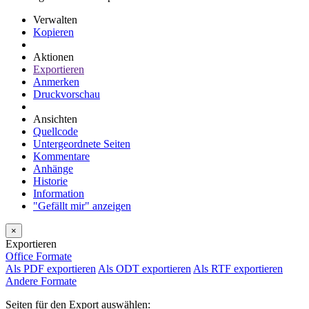
Verwalten
Kopieren
Aktionen
Exportieren
Anmerken
Druckvorschau
Ansichten
Quellcode
Untergeordnete Seiten
Kommentare
Anhänge
Historie
Information
"Gefällt mir" anzeigen
×
Exportieren
Office Formate
Als PDF exportieren
Als ODT exportieren
Als RTF exportieren
Andere Formate
Seiten für den Export auswählen: