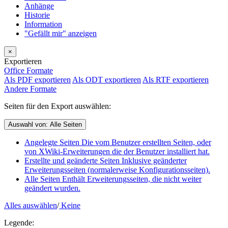
Anhänge
Historie
Information
"Gefällt mir" anzeigen
×
Exportieren
Office Formate
Als PDF exportieren
Als ODT exportieren
Als RTF exportieren
Andere Formate
Seiten für den Export auswählen:
Auswahl von:
Alle Seiten
Angelegte Seiten
Die vom Benutzer erstellten Seiten, oder
von XWiki-Erweiterungen die der Benutzer installiert hat.
Erstellte und geänderte Seiten
Inklusive geänderter
Erweiterungsseiten (normalerweise Konfigurationsseiten).
Alle Seiten
Enthält Erweiterungsseiten, die nicht weiter
geändert wurden.
Alles auswählen
/
Keine
Legende: