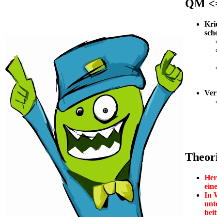
QM <=
Kri
sch
Ver
Theori
Her
ein
In 
unt
bei