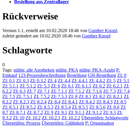
Bestellung aus Zentrallager
Rückverweise
Version 1.1, erstellt am 10.02.2020 18:46 von
Gunther Knopf
,
zuletzt geändert am 10.02.2020 18:46 von
Gunther Knopf
Schlagworte
0
Tags:
gültig: alle Apotheken
gültig: PKA
gültig: PKA-Azubi
P:
Einkauf
123-Prozessbeschreibung
Bestellung
GH-Bestellung
ZI: 0
ZI: 0.1
ZI: 0.3
ZI: 0.3.2
ZI: 4
ZI: 4.4
ZI: 4.4.1
ZI: 4.4.2
ZI: 5
ZI: 5.1
ZI: 5.1.1
ZI: 5.1.2
ZI: 5.3
ZI: 6
ZI: 6.1
ZI: 6.1.1
ZI: 6.2
ZI: 6.2.1
ZI:
6.2.2
ZI: 6.3
ZI: 7
ZI: 7.1
ZI: 7.1.1
ZI: 7.1.2
ZI: 7.1.6
ZI: 7.3
ZI: 7.4
ZI: 7.5
ZI: 7.5.1
ZI: 7.5.2
ZI: 7.5.3
ZI: 8
ZI: 8.1
ZI: 8.2
ZI: 8.2.1
ZI:
8.2.2
ZI: 8.2.3
ZI: 8.2.4
ZI: 8.4
ZI: 8.4.1
ZI: 8.4.2
ZI: 8.4.3
ZI: 8.5
ZI: 8.5.1
ZI: 8.5.2
ZI: 8.5.3
ZI: 8.5.4
ZI: 8.5.5
ZI: 8.5.6
ZI: 8.6
ZI:
8.7
ZI: 8.7.1
ZI: 8.7.2
ZI: 9
ZI: 9.1
ZI: 9.1.1
ZI: 9.1.2
ZI: 9.3
ZI:
9.3.2
ZI: 10
ZI: 10.2
ZI: 10.2.1
ZI: 10.2.2
Überprüfen: Schlagworte
Überprüfen: Prozess
Überprüfen: Gültigkeit
P: Organisation