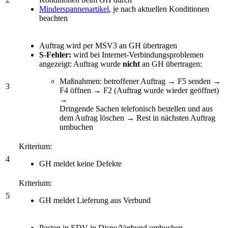
Minderspannenartikel
, je nach aktuellen Konditionen
beachten
Auftrag wird per MSV3 an GH übertragen
S-Fehler:
wird bei Internet-Verbindungsproblemen
angezeigt: Auftrag wurde
nicht
an GH übertragen:
Maßnahmen: betroffener Auftrag → F5 senden →
3
F4 öffnen → F2 (Auftrag wurde wieder geöffnet)
→
Dringende Sachen telefonisch bestellen und aus
dem Aufrag löschen → Rest in nächsten Auftrag
umbuchen
Kriterium:
4
GH meldet keine Defekte
Kriterium:
5
GH meldet Lieferung aus Verbund
Posten in EDV in Dispo/Verbund umbuchen