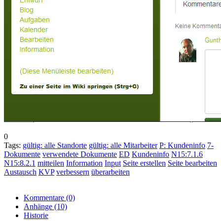
0
Tags:
gültig: alle Standorte
gültig: alle Mitarbeiter
P: Kundeninfo
7-
Dokumente
verwendete Dokumente
ED
Kundeninfo
N15:7.1.6
N15:8.2.1
mitteilen
Information
Input
Seite erstellen
Seite bearbeiten
Austausch
KVP
verbessern
überarbeiten
Kommentare
(0)
Anhänge
(10)
Historie