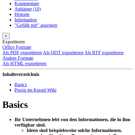
Kommentare
Anhänge (10)
Historie
Information
"Gefällt mir" anzeigen
×
Exportieren
Office Formate
Als PDF exportieren
Als ODT exportieren
Als RTF exportieren
Andere Formate
Als HTML exportieren
Inhaltsverzeichnis
Basics
Praxis im Knopf-Wiki
Basics
Ihr Unternehmen lebt von den Informationen, die in ihm
verfügbar sind.
Ideen sind beispielsweise solche Informationen.