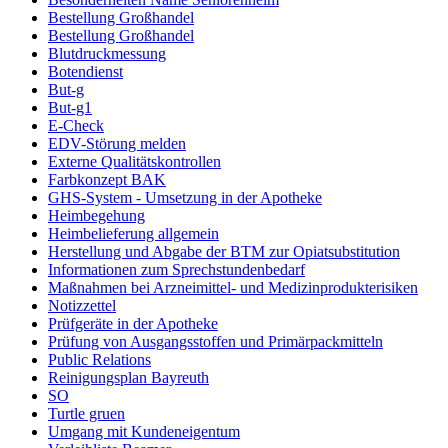
Bestellung Großhandel
Bestellung Großhandel
Blutdruckmessung
Botendienst
But-g
But-g1
E-Check
EDV-Störung melden
Externe Qualitätskontrollen
Farbkonzept BAK
GHS-System - Umsetzung in der Apotheke
Heimbegehung
Heimbelieferung allgemein
Herstellung und Abgabe der BTM zur Opiatsubstitution
Informationen zum Sprechstundenbedarf
Maßnahmen bei Arzneimittel- und Medizinprodukterisiken
Notizzettel
Prüfgeräte in der Apotheke
Prüfung von Ausgangsstoffen und Primärpackmitteln
Public Relations
Reinigungsplan Bayreuth
SO
Turtle gruen
Umgang mit Kundeneigentum