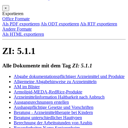
×
Exportieren
Office Formate
Als PDF exportieren
Als ODT exportieren
Als RTF exportieren
Andere Formate
Als HTML exportieren
ZI: 5.1.1
Alle Dokumente mit dem Tag
ZI: 5.1.1
Abgabe dokumentationspflichtiger Arzneimittel und Produkte
Allgemeine Abgabehinweise zu Arzneimitteln
AM im Blister
Armolipid-MEDA-RedRice-Produkte
Arzneimittelinformation Haltbarkeit nach Anbruch
Ausgangsrechnungen erstellen
Aushangpflichtige Gesetze und Vorschriften
Beratung - Arzneimitteltherapie bei Kindern
Beratung unterschiedlicher Hauttypen
Berechnung der Arbeitsstunden von Azubis
Besonderheiten Name Seniorenheim